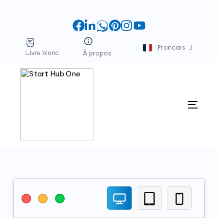
Découvrez nos offres de services
En savoir plus
Facebook
LinkedIn
WhatsApp
Pinterest
Instagram
YouTube
Francais
Livre blanc
À propos
Menu