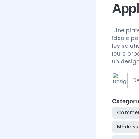
Appl
Node.js est un environn
MySQL est un système de gestion de base de
JavaScript côté serveur
données relationnelle open-source.
rapides et évolutives.
Une plat
idéale po
les solut
leurs pro
un design
D
Categori
Commerc
Médias e