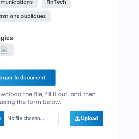
munications
FinTech
rations publiques
gies
s
arger le document
nload the file, fill it out, and then
 using the form below:
e
No file chosen...
Upload