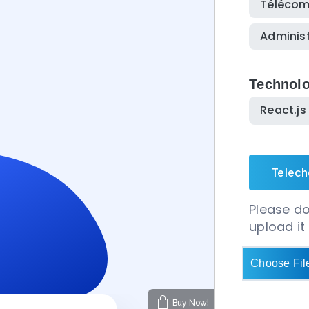
Télécom
Administ
Technolo
React.j
Telech
Please dow
upload it
Choose Fil