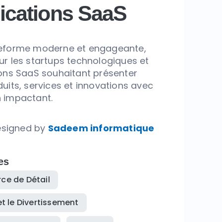
ications SaaS
ement d'exécution
 pour des applications
eforme moderne et engageante,
ur les startups technologiques et
ions SaaS souhaitant présenter
duits, services et innovations avec
 impactant.
esigned by
Sadeem informatique
es
e de Détail
t le Divertissement