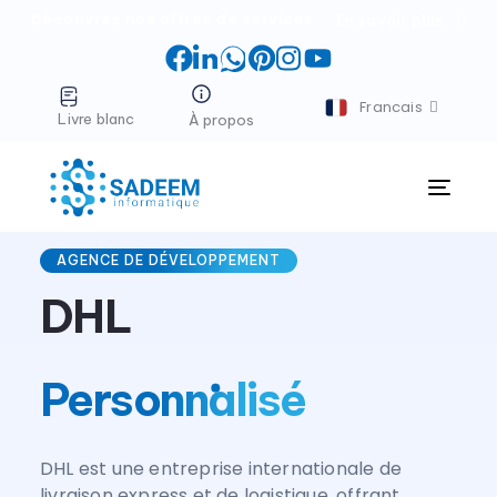
Découvrez nos offres de services
En savoir plus
Facebook
LinkedIn
WhatsApp
Pinterest
Instagram
YouTube
Francais
Livre blanc
À propos
Menu
AGENCE DE DÉVELOPPEMENT
DHL
Personnalisé
DHL est une entreprise internationale de
livraison express et de logistique, offrant