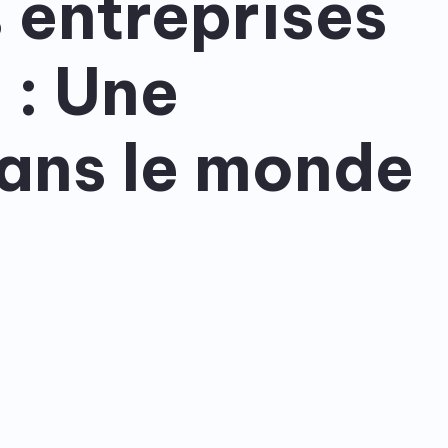
s entreprises
Node.js est un environn
MySQL est un système de gestion de base de
JavaScript côté serveur
données relationnelle open-source.
rapides et évolutives.
 : Une
dans le monde