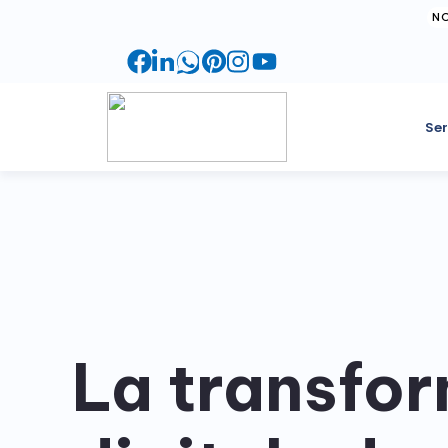
N
Facebook
LinkedIn
WhatsApp
Pinterest
Instagram
YouTube
Ser
Développement Web &
Back end
Paiement
Mobile
Optimiser les performances
Facilitez les paiements sécurisés.
Sites et applis personnalisés
Front end
Services Google
Design
Créer des interfaces attrayantes
Intégrez des outils Google.
Créativité visuelle moderne
La transfo
Application mobile
Services de livraison
Lancement de Startups
Impliquez vos utilisateurs
Optimisez la logistique de
Accompagnement stratégique
livraison.